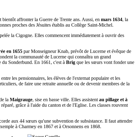
 bientôt affronter la Guerre de Trente ans. Aussi, en
mars 1634
, la
onnes proches des Jésuites établis au Collège Saint-Michel.
ppelée la Cigogne. Elles commencent immédiatement à ouvrir des
crée en 1655
par Monseigneur Knab, prévôt de Lucerne et évêque de
s fondent la communauté de Lucerne qui connaîtra un grand
re du Sonderbund. En 1661, c'est à
Brig
que les sœurs vont fonder une
s entre les pensionnaires, les élèves de l'externat populaire et les
articuliers, de faire une retraite annuelle ou de devenir membres de la
 de la
Maigrauge
, sise en basse ville. Elles assistent
au pillage et à
réparé, grâce à l'aide du canton et de l'Eglise. Les classes rouvrent
accorde aux 44 sœurs qu'une subvention de subsistance. Il faut attendre
ar exemple à Charmey en 1867 et à Orsonnens en 1868.