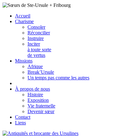
Accueil
Charisme
Consoler
Réconcilier
Instruire
Inciter
à toute sorte
de vertus
Missions
Afrique
Break’Ursule
Un temps pas comme les autres
À propos de nous
Histoire
Exposition
Vie fraternelle
Devenir sœur
Contact
Liens