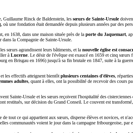
e, Guillaume Rinck de Baldenstein, les
sœurs de Sainte-Ursule
doivent
g
, où une fondation était demandée depuis plusieurs années par des pers
nt, en 1638, dans une maison située près de la
porte du Jaquemart
, a
trer dans la Compagnie de Sainte-Ursule.
les sœurs agrandissent leurs bâtiments, et la
nouvelle église est consa
ller à
Lucerne
. Le désir de l'évêque est exaucé en 1659 et cinq sœur
 en Brisgau en 1696) jusqu'à sa fin brutale en 1847, suite à la guer
t les effectifs atteignent bientôt
plusieurs centaines d'élèves
, répartie
emmes adultes
, quant à elles, ont la possibilité de recevoir des cours p
uvent Sainte-Ursule et les sœurs reçoivent l'hospitalité des cisterciennes
ront restitués, sur décision du Grand Conseil. Le couvent est transformé, 
e de tout ce qui appartient aux sœurs, disperse élèves et novices, et n'
ouvelles communautés voient le jour dans la campagne fribourgeoise, p