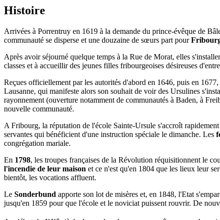
Histoire
Arrivées à Porrentruy en 1619 à la demande du prince-évêque de Bâl
communauté se disperse et une douzaine de sœurs part pour
Fribour
Après avoir séjourné quelque temps à la Rue de Morat, elles s'installe
classes et à accueillir des jeunes filles fribourgeoises désireuses d'en
Reçues officiellement par les autorités d'abord en 1646, puis en 1677, 
Lausanne, qui manifeste alors son souhait de voir des Ursulines s'insta
rayonnement (ouverture notamment de communautés à Baden, à Freiburg
nouvelle communauté.
A Fribourg, la réputation de l'école Sainte-Ursule s'accroît rapidement e
servantes qui bénéficient d'une instruction spéciale le dimanche. Les
f
congrégation mariale.
En
1798
, les troupes françaises de la Révolution réquisitionnent le co
l'incendie de leur maison
et ce n'est qu'en 1804 que les lieux leur se
bientôt, les vocations affluent.
Le
Sonderbund
apporte son lot de misères et, en 1848, l'Etat s'empar
jusqu'en 1859 pour que l'école et le noviciat puissent rouvrir. De n
e