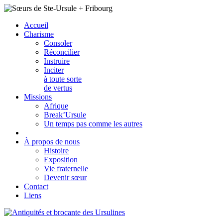
Accueil
Charisme
Consoler
Réconcilier
Instruire
Inciter
à toute sorte
de vertus
Missions
Afrique
Break’Ursule
Un temps pas comme les autres
À propos de nous
Histoire
Exposition
Vie fraternelle
Devenir sœur
Contact
Liens