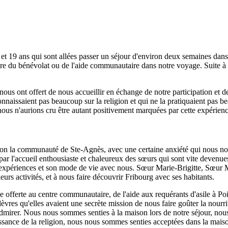
t 19 ans qui sont allées passer un séjour d'environ deux semaines da
ure du bénévolat ou de l'aide communautaire dans notre voyage. Suite à
ous ont offert de nous accueillir en échange de notre participation et
connaissaient pas beaucoup sur la religion et qui ne la pratiquaient pas 
us n'aurions cru être autant positivement marquées par cette expérience
ction la communauté de Ste-Agnès, avec une certaine anxiété qui nous n
par l'accueil enthousiaste et chaleureux des sœurs qui sont vite deve
es expériences et son mode de vie avec nous. Sœur Marie-Brigitte, Sœ
urs activités, et à nous faire découvrir Fribourg avec ses habitants.
e offerte au centre communautaire, de l'aide aux requérants d'asile à P
vres qu'elles avaient une secrète mission de nous faire goûter la nourrit
admirer. Nous nous sommes senties à la maison lors de notre séjour, nou
ssance de la religion, nous nous sommes senties acceptées dans la maiso