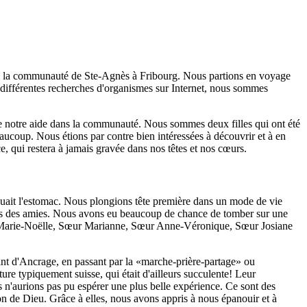
ns la communauté de Ste-Agnès à Fribourg. Nous partions en voyage
 différentes recherches d'organismes sur Internet, nous sommes
 de notre aide dans la communauté. Nous sommes deux filles qui ont été
beaucoup. Nous étions par contre bien intéressées à découvrir et à en
, qui restera à jamais gravée dans nos têtes et nos cœurs.
ouait l'estomac. Nous plongions tête première dans un mode de vie
nues des amies. Nous avons eu beaucoup de chance de tomber sur une
ur Marie-Noëlle, Sœur Marianne, Sœur Anne-Véronique, Sœur Josiane
oint d'Ancrage, en passant par la «marche-prière-partage» ou
ure typiquement suisse, qui était d'ailleurs succulente! Leur
s n'aurions pas pu espérer une plus belle expérience. Ce sont des
n de Dieu. Grâce à elles, nous avons appris à nous épanouir et à